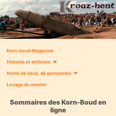
Korn-boud Magazine
Histoire et archives
Noms de lieux, de personnes
Levage du menhir
Sommaires des Korn-Boud en
ligne